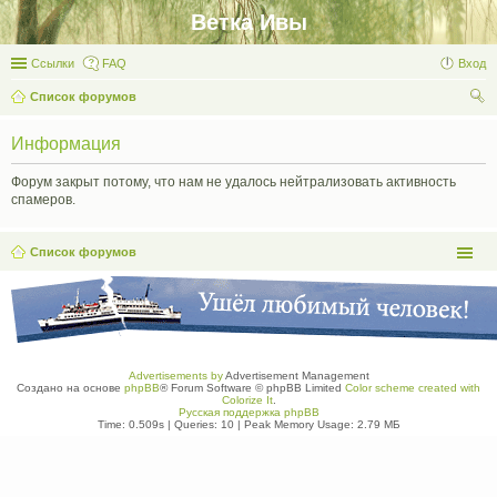
Ветка Ивы
Ссылки
FAQ
Вход
Список форумов
ои
Информация
ск
Форум закрыт потому, что нам не удалось нейтрализовать активность
спамеров.
Список форумов
Advertisements by
Advertisement Management
Создано на основе
phpBB
® Forum Software © phpBB Limited
Color scheme created with
Colorize It
.
Русская поддержка phpBB
Time: 0.509s
|
Queries: 10
| Peak Memory Usage: 2.79 МБ