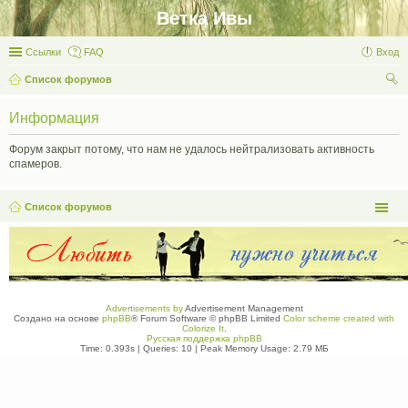
Ветка Ивы
Ссылки
FAQ
Вход
Список форумов
ои
Информация
ск
Форум закрыт потому, что нам не удалось нейтрализовать активность
спамеров.
Список форумов
Advertisements by
Advertisement Management
Создано на основе
phpBB
® Forum Software © phpBB Limited
Color scheme created with
Colorize It
.
Русская поддержка phpBB
Time: 0.393s
|
Queries: 10
| Peak Memory Usage: 2.79 МБ