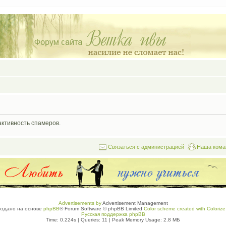
активность спамеров.
Связаться с администрацией
Наша кома
Advertisements by
Advertisement Management
оздано на основе
phpBB
® Forum Software © phpBB Limited
Color scheme created with Colorize 
Русская поддержка phpBB
Time: 0.224s
|
Queries: 11
| Peak Memory Usage: 2.8 МБ