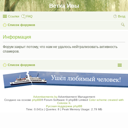
Ветка Ивы
Ссылки
FAQ
Вход
Список форумов
ои
Информация
ск
Форум закрыт потому, что нам не удалось нейтрализовать активность
спамеров.
Список форумов
Advertisements by
Advertisement Management
Создано на основе
phpBB
® Forum Software © phpBB Limited
Color scheme created with
Colorize It
.
Русская поддержка phpBB
Time: 0.041s
|
Queries: 8
| Peak Memory Usage: 2.79 МБ