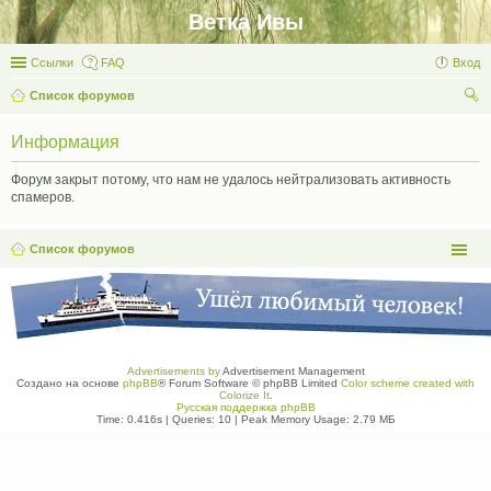
Ветка Ивы
Ссылки
FAQ
Вход
Список форумов
ои
Информация
ск
Форум закрыт потому, что нам не удалось нейтрализовать активность
спамеров.
Список форумов
Advertisements by
Advertisement Management
Создано на основе
phpBB
® Forum Software © phpBB Limited
Color scheme created with
Colorize It
.
Русская поддержка phpBB
Time: 0.416s
|
Queries: 10
| Peak Memory Usage: 2.79 МБ