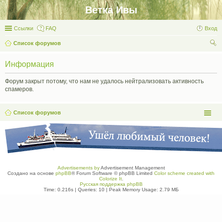
Ветка Ивы
Ссылки
FAQ
Вход
Список форумов
ои
Информация
ск
Форум закрыт потому, что нам не удалось нейтрализовать активность
спамеров.
Список форумов
Advertisements by
Advertisement Management
Создано на основе
phpBB
® Forum Software © phpBB Limited
Color scheme created with
Colorize It
.
Русская поддержка phpBB
Time: 0.216s
|
Queries: 10
| Peak Memory Usage: 2.79 МБ