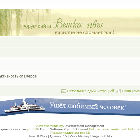
активность спамеров.
Связаться с администрацией
Наша кома
Advertisements by
Advertisement Management
оздано на основе
phpBB
® Forum Software © phpBB Limited
Color scheme created with Colorize 
Русская поддержка phpBB
Time: 0.242s
|
Queries: 15
| Peak Memory Usage: 2.8 МБ