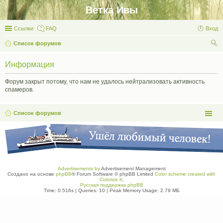
Ветка Ивы
Ссылки
FAQ
Вход
Список форумов
ои
Информация
ск
Форум закрыт потому, что нам не удалось нейтрализовать активность
спамеров.
Список форумов
Advertisements by
Advertisement Management
Создано на основе
phpBB
® Forum Software © phpBB Limited
Color scheme created with
Colorize It
.
Русская поддержка phpBB
Time: 0.516s
|
Queries: 10
| Peak Memory Usage: 2.79 МБ