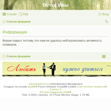
Ветка Ивы
Ссылки
FAQ
Вход
Список форумов
ои
Информация
ск
Форум закрыт потому, что нам не удалось нейтрализовать активность
спамеров.
Список форумов
Advertisements by
Advertisement Management
Создано на основе
phpBB
® Forum Software © phpBB Limited
Color scheme created with
Colorize It
.
Русская поддержка phpBB
Time: 0.393s
|
Queries: 10
| Peak Memory Usage: 2.79 МБ