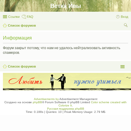
Ветка Ивы
Ссылки
FAQ
Вход
Список форумов
ои
Информация
ск
Форум закрыт потому, что нам не удалось нейтрализовать активность
спамеров.
Список форумов
Advertisements by
Advertisement Management
Создано на основе
phpBB
® Forum Software © phpBB Limited
Color scheme created with
Colorize It
.
Русская поддержка phpBB
Time: 0.188s
|
Queries: 10
| Peak Memory Usage: 2.79 МБ