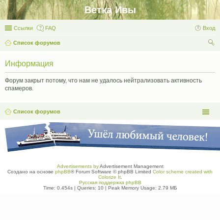
Ветка Ивы
Ссылки
FAQ
Вход
Список форумов
ои
Информация
ск
Форум закрыт потому, что нам не удалось нейтрализовать активность
спамеров.
Список форумов
Advertisements by
Advertisement Management
Создано на основе
phpBB
® Forum Software © phpBB Limited
Color scheme created with
Colorize It
.
Русская поддержка phpBB
Time: 0.454s
|
Queries: 10
| Peak Memory Usage: 2.79 МБ