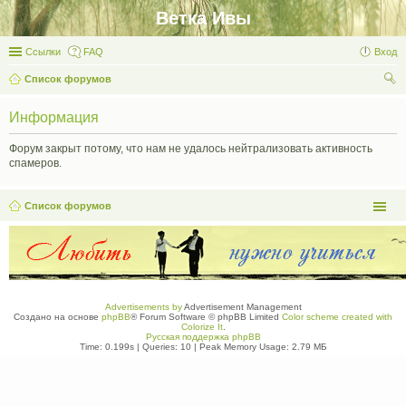
Ветка Ивы
Ссылки
FAQ
Вход
Список форумов
ои
Информация
ск
Форум закрыт потому, что нам не удалось нейтрализовать активность
спамеров.
Список форумов
Advertisements by
Advertisement Management
Создано на основе
phpBB
® Forum Software © phpBB Limited
Color scheme created with
Colorize It
.
Русская поддержка phpBB
Time: 0.199s
|
Queries: 10
| Peak Memory Usage: 2.79 МБ