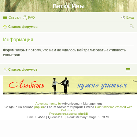
Ветка Ивы
Ссылки
FAQ
Вход
Список форумов
ои
Информация
ск
Форум закрыт потому, что нам не удалось нейтрализовать активность
спамеров.
Список форумов
Advertisements by
Advertisement Management
Создано на основе
phpBB
® Forum Software © phpBB Limited
Color scheme created with
Colorize It
.
Русская поддержка phpBB
Time: 0.455s
|
Queries: 10
| Peak Memory Usage: 2.79 МБ