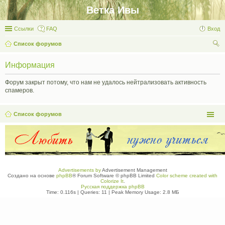
Ветка Ивы
Ссылки
FAQ
Вход
Список форумов
ои
Информация
ск
Форум закрыт потому, что нам не удалось нейтрализовать активность
спамеров.
Список форумов
Advertisements by
Advertisement Management
Создано на основе
phpBB
® Forum Software © phpBB Limited
Color scheme created with
Colorize It
.
Русская поддержка phpBB
Time: 0.116s
|
Queries: 11
| Peak Memory Usage: 2.8 МБ