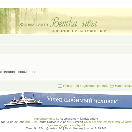
активность спамеров.
Связаться с администрацией
Наша кома
Advertisements by
Advertisement Management
оздано на основе
phpBB
® Forum Software © phpBB Limited
Color scheme created with Colorize 
Русская поддержка phpBB
Time: 0.435s
|
Queries: 10
| Peak Memory Usage: 2.79 МБ