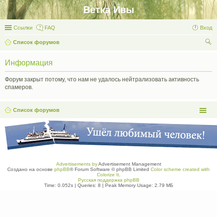
Ветка Ивы
Ссылки
FAQ
Вход
Список форумов
ои
Информация
ск
Форум закрыт потому, что нам не удалось нейтрализовать активность
спамеров.
Список форумов
Advertisements by
Advertisement Management
Создано на основе
phpBB
® Forum Software © phpBB Limited
Color scheme created with
Colorize It
.
Русская поддержка phpBB
Time: 0.052s
|
Queries: 8
| Peak Memory Usage: 2.79 МБ