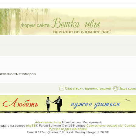
активность спамеров.
Связаться с администрацией
Наша кома
Advertisements by
Advertisement Management
оздано на основе
phpBB
® Forum Software © phpBB Limited
Color scheme created with Colorize 
Русская поддержка phpBB
Time: 0.117s
|
Queries: 10
| Peak Memory Usage: 2.79 МБ