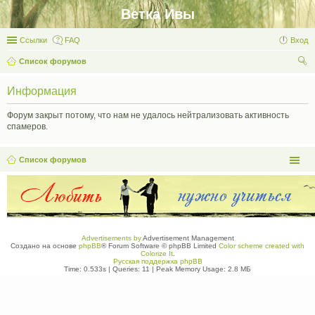
Ветка Ивы
Ссылки
FAQ
Вход
Список форумов
ои
Информация
ск
Форум закрыт потому, что нам не удалось нейтрализовать активность
спамеров.
Список форумов
Advertisements by
Advertisement Management
Создано на основе
phpBB
® Forum Software © phpBB Limited
Color scheme created with
Colorize It
.
Русская поддержка phpBB
Time: 0.533s
|
Queries: 11
| Peak Memory Usage: 2.8 МБ