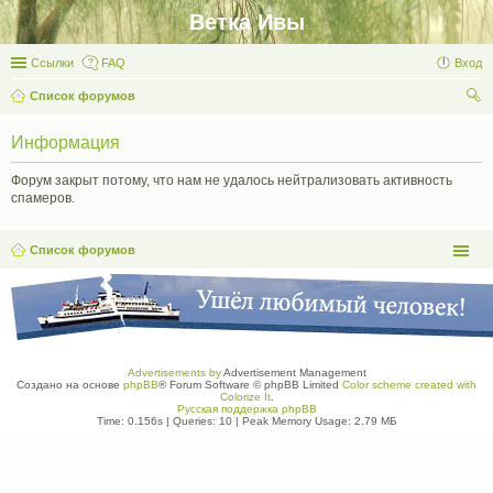
Ветка Ивы
Ссылки
FAQ
Вход
Список форумов
ои
Информация
ск
Форум закрыт потому, что нам не удалось нейтрализовать активность
спамеров.
Список форумов
Advertisements by
Advertisement Management
Создано на основе
phpBB
® Forum Software © phpBB Limited
Color scheme created with
Colorize It
.
Русская поддержка phpBB
Time: 0.156s
|
Queries: 10
| Peak Memory Usage: 2.79 МБ