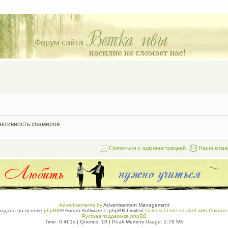
активность спамеров.
Связаться с администрацией
Наша кома
Advertisements by
Advertisement Management
оздано на основе
phpBB
® Forum Software © phpBB Limited
Color scheme created with Colorize 
Русская поддержка phpBB
Time: 0.461s
|
Queries: 10
| Peak Memory Usage: 2.79 МБ