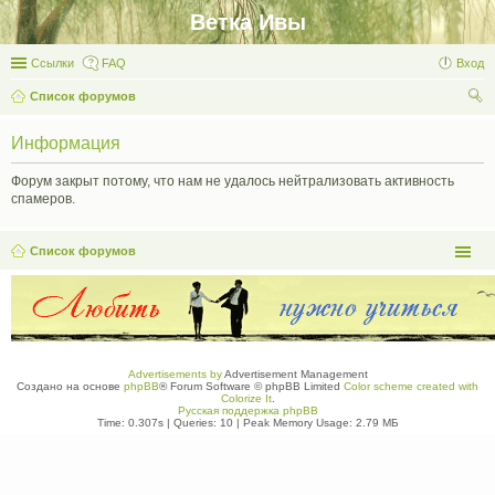
Ветка Ивы
Ссылки
FAQ
Вход
Список форумов
ои
Информация
ск
Форум закрыт потому, что нам не удалось нейтрализовать активность
спамеров.
Список форумов
Advertisements by
Advertisement Management
Создано на основе
phpBB
® Forum Software © phpBB Limited
Color scheme created with
Colorize It
.
Русская поддержка phpBB
Time: 0.307s
|
Queries: 10
| Peak Memory Usage: 2.79 МБ