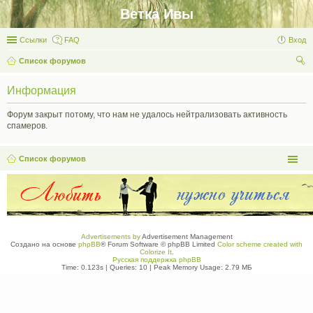
Ветка Ивы
Ссылки
FAQ
Вход
Список форумов
ои
Информация
ск
Форум закрыт потому, что нам не удалось нейтрализовать активность
спамеров.
Список форумов
Advertisements by
Advertisement Management
Создано на основе
phpBB
® Forum Software © phpBB Limited
Color scheme created with
Colorize It
.
Русская поддержка phpBB
Time: 0.123s
|
Queries: 10
| Peak Memory Usage: 2.79 МБ