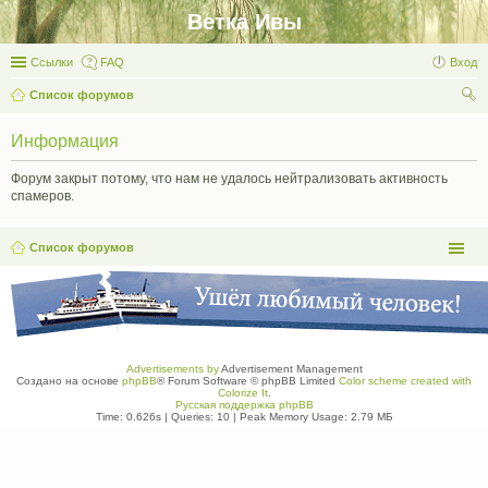
Ветка Ивы
Ссылки
FAQ
Вход
Список форумов
ои
Информация
ск
Форум закрыт потому, что нам не удалось нейтрализовать активность
спамеров.
Список форумов
Advertisements by
Advertisement Management
Создано на основе
phpBB
® Forum Software © phpBB Limited
Color scheme created with
Colorize It
.
Русская поддержка phpBB
Time: 0.626s
|
Queries: 10
| Peak Memory Usage: 2.79 МБ