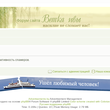
активность спамеров.
Связаться с администрацией
Наша кома
Advertisements by
Advertisement Management
оздано на основе
phpBB
® Forum Software © phpBB Limited
Color scheme created with Colorize 
Русская поддержка phpBB
Time: 0.168s
|
Queries: 10
| Peak Memory Usage: 2.79 МБ