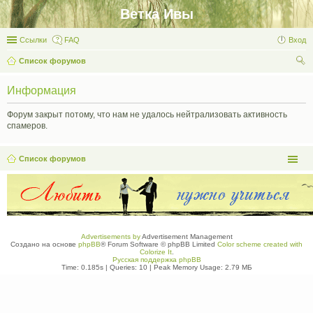
Ветка Ивы
Ссылки
FAQ
Вход
Список форумов
ои
Информация
ск
Форум закрыт потому, что нам не удалось нейтрализовать активность
спамеров.
Список форумов
Advertisements by
Advertisement Management
Создано на основе
phpBB
® Forum Software © phpBB Limited
Color scheme created with
Colorize It
.
Русская поддержка phpBB
Time: 0.185s
|
Queries: 10
| Peak Memory Usage: 2.79 МБ