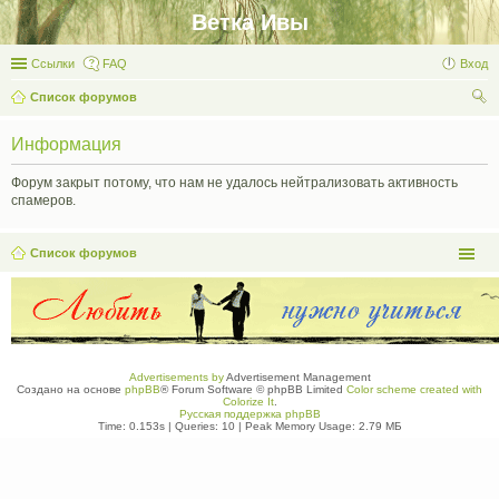
Ветка Ивы
Ссылки
FAQ
Вход
Список форумов
ои
Информация
ск
Форум закрыт потому, что нам не удалось нейтрализовать активность
спамеров.
Список форумов
Advertisements by
Advertisement Management
Создано на основе
phpBB
® Forum Software © phpBB Limited
Color scheme created with
Colorize It
.
Русская поддержка phpBB
Time: 0.153s
|
Queries: 10
| Peak Memory Usage: 2.79 МБ