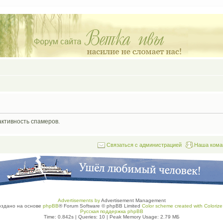
активность спамеров.
Связаться с администрацией
Наша кома
Advertisements by
Advertisement Management
оздано на основе
phpBB
® Forum Software © phpBB Limited
Color scheme created with Colorize 
Русская поддержка phpBB
Time: 0.842s
|
Queries: 10
| Peak Memory Usage: 2.79 МБ