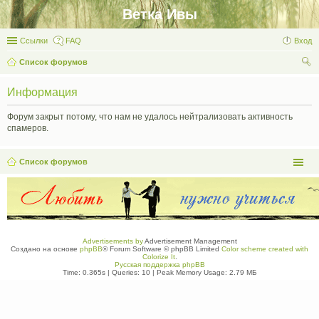
Ветка Ивы
Ссылки
FAQ
Вход
Список форумов
ои
Информация
ск
Форум закрыт потому, что нам не удалось нейтрализовать активность
спамеров.
Список форумов
Advertisements by
Advertisement Management
Создано на основе
phpBB
® Forum Software © phpBB Limited
Color scheme created with
Colorize It
.
Русская поддержка phpBB
Time: 0.365s
|
Queries: 10
| Peak Memory Usage: 2.79 МБ