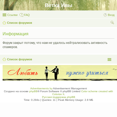
Ветка Ивы
Ссылки
FAQ
Вход
Список форумов
ои
Информация
ск
Форум закрыт потому, что нам не удалось нейтрализовать активность
спамеров.
Список форумов
Advertisements by
Advertisement Management
Создано на основе
phpBB
® Forum Software © phpBB Limited
Color scheme created with
Colorize It
.
Русская поддержка phpBB
Time: 0.294s
|
Queries: 11
| Peak Memory Usage: 2.8 МБ