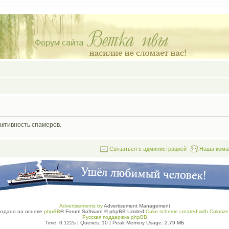
активность спамеров.
Связаться с администрацией
Наша кома
Advertisements by
Advertisement Management
оздано на основе
phpBB
® Forum Software © phpBB Limited
Color scheme created with Colorize 
Русская поддержка phpBB
Time: 0.122s
|
Queries: 10
| Peak Memory Usage: 2.79 МБ