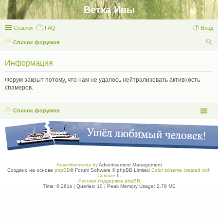
Ветка Ивы
Ссылки
FAQ
Вход
Список форумов
ои
Информация
ск
Форум закрыт потому, что нам не удалось нейтрализовать активность
спамеров.
Список форумов
Advertisements by
Advertisement Management
Создано на основе
phpBB
® Forum Software © phpBB Limited
Color scheme created with
Colorize It
.
Русская поддержка phpBB
Time: 0.261s
|
Queries: 10
| Peak Memory Usage: 2.79 МБ