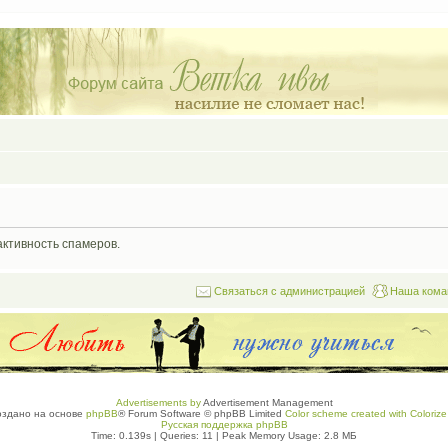
активность спамеров.
Связаться с администрацией
Наша кома
Advertisements by
Advertisement Management
оздано на основе
phpBB
® Forum Software © phpBB Limited
Color scheme created with Colorize 
Русская поддержка phpBB
Time: 0.139s
|
Queries: 11
| Peak Memory Usage: 2.8 МБ