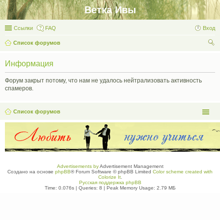
Ветка Ивы
Ссылки
FAQ
Вход
Список форумов
ои
Информация
ск
Форум закрыт потому, что нам не удалось нейтрализовать активность
спамеров.
Список форумов
Advertisements by
Advertisement Management
Создано на основе
phpBB
® Forum Software © phpBB Limited
Color scheme created with
Colorize It
.
Русская поддержка phpBB
Time: 0.076s
|
Queries: 8
| Peak Memory Usage: 2.79 МБ