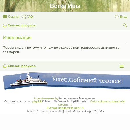
Ветка Ивы
Ссылки
FAQ
Вход
Список форумов
ои
Информация
ск
Форум закрыт потому, что нам не удалось нейтрализовать активность
спамеров.
Список форумов
Advertisements by
Advertisement Management
Создано на основе
phpBB
® Forum Software © phpBB Limited
Color scheme created with
Colorize It
.
Русская поддержка phpBB
Time: 0.183s
|
Queries: 10
| Peak Memory Usage: 2.8 МБ