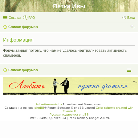
Ветка Ивы
Ссылки
FAQ
Вход
Список форумов
ои
Информация
ск
Форум закрыт потому, что нам не удалось нейтрализовать активность
спамеров.
Список форумов
Advertisements by
Advertisement Management
Создано на основе
phpBB
® Forum Software © phpBB Limited
Color scheme created with
Colorize It
.
Русская поддержка phpBB
Time: 0.249s
|
Queries: 13
| Peak Memory Usage: 2.8 МБ