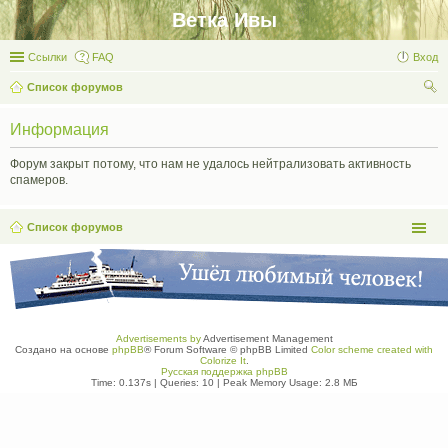
Ветка Ивы
Ссылки
FAQ
Вход
Список форумов
ои
Информация
ск
Форум закрыт потому, что нам не удалось нейтрализовать активность
спамеров.
Список форумов
Advertisements by
Advertisement Management
Создано на основе
phpBB
® Forum Software © phpBB Limited
Color scheme created with
Colorize It
.
Русская поддержка phpBB
Time: 0.137s
|
Queries: 10
| Peak Memory Usage: 2.8 МБ