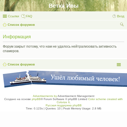
Ветка Ивы
Ссылки
FAQ
Вход
Список форумов
ои
Информация
ск
Форум закрыт потому, что нам не удалось нейтрализовать активность
спамеров.
Список форумов
Advertisements by
Advertisement Management
Создано на основе
phpBB
® Forum Software © phpBB Limited
Color scheme created with
Colorize It
.
Русская поддержка phpBB
Time: 0.123s
|
Queries: 10
| Peak Memory Usage: 2.8 МБ