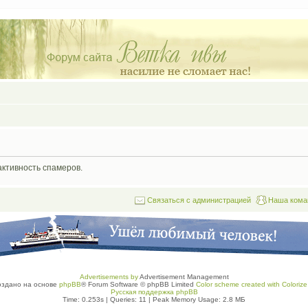
активность спамеров.
Связаться с администрацией
Наша кома
Advertisements by
Advertisement Management
оздано на основе
phpBB
® Forum Software © phpBB Limited
Color scheme created with Colorize 
Русская поддержка phpBB
Time: 0.253s
|
Queries: 11
| Peak Memory Usage: 2.8 МБ