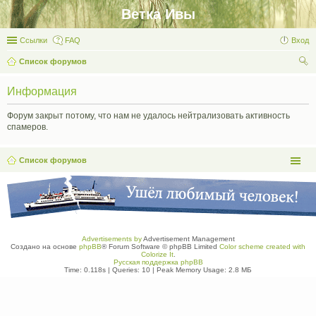
Ветка Ивы
Ссылки
FAQ
Вход
Список форумов
ои
Информация
ск
Форум закрыт потому, что нам не удалось нейтрализовать активность
спамеров.
Список форумов
Advertisements by
Advertisement Management
Создано на основе
phpBB
® Forum Software © phpBB Limited
Color scheme created with
Colorize It
.
Русская поддержка phpBB
Time: 0.118s
|
Queries: 10
| Peak Memory Usage: 2.8 МБ