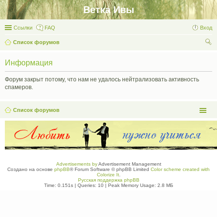
Ветка Ивы
Ссылки
FAQ
Вход
Список форумов
ои
Информация
ск
Форум закрыт потому, что нам не удалось нейтрализовать активность
спамеров.
Список форумов
Advertisements by
Advertisement Management
Создано на основе
phpBB
® Forum Software © phpBB Limited
Color scheme created with
Colorize It
.
Русская поддержка phpBB
Time: 0.151s
|
Queries: 10
| Peak Memory Usage: 2.8 МБ