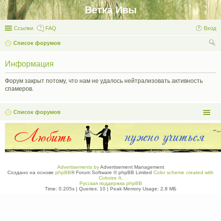
Ветка Ивы
Ссылки
FAQ
Вход
Список форумов
ои
Информация
ск
Форум закрыт потому, что нам не удалось нейтрализовать активность
спамеров.
Список форумов
Advertisements by
Advertisement Management
Создано на основе
phpBB
® Forum Software © phpBB Limited
Color scheme created with
Colorize It
.
Русская поддержка phpBB
Time: 0.205s
|
Queries: 10
| Peak Memory Usage: 2.8 МБ