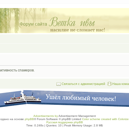
активность спамеров.
Связаться с администрацией
Наша кома
Advertisements by
Advertisement Management
оздано на основе
phpBB
® Forum Software © phpBB Limited
Color scheme created with Colorize 
Русская поддержка phpBB
Time: 0.248s
|
Queries: 10
| Peak Memory Usage: 2.8 МБ