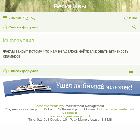
Ветка Ивы
Ссылки
FAQ
Вход
Список форумов
ои
Информация
ск
Форум закрыт потому, что нам не удалось нейтрализовать активность
спамеров.
Список форумов
Advertisements by
Advertisement Management
Создано на основе
phpBB
® Forum Software © phpBB Limited
Color scheme created with
Colorize It
.
Русская поддержка phpBB
Time: 0.140s
|
Queries: 10
| Peak Memory Usage: 2.8 МБ