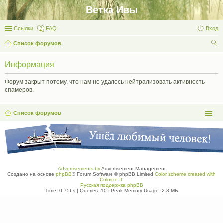
Ветка Ивы
Ссылки
FAQ
Вход
Список форумов
ои
Информация
ск
Форум закрыт потому, что нам не удалось нейтрализовать активность
спамеров.
Список форумов
Advertisements by
Advertisement Management
Создано на основе
phpBB
® Forum Software © phpBB Limited
Color scheme created with
Colorize It
.
Русская поддержка phpBB
Time: 0.756s
|
Queries: 10
| Peak Memory Usage: 2.8 МБ