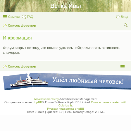
Ветка Ивы
Ссылки
FAQ
Вход
Список форумов
ои
Информация
ск
Форум закрыт потому, что нам не удалось нейтрализовать активность
спамеров.
Список форумов
Advertisements by
Advertisement Management
Создано на основе
phpBB
® Forum Software © phpBB Limited
Color scheme created with
Colorize It
.
Русская поддержка phpBB
Time: 0.160s
|
Queries: 10
| Peak Memory Usage: 2.8 МБ