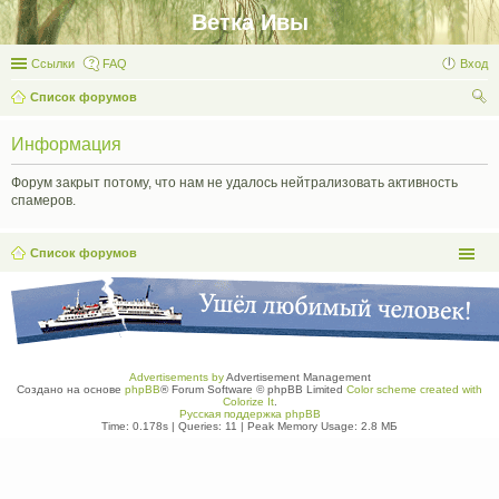
Ветка Ивы
Ссылки
FAQ
Вход
Список форумов
ои
Информация
ск
Форум закрыт потому, что нам не удалось нейтрализовать активность
спамеров.
Список форумов
Advertisements by
Advertisement Management
Создано на основе
phpBB
® Forum Software © phpBB Limited
Color scheme created with
Colorize It
.
Русская поддержка phpBB
Time: 0.178s
|
Queries: 11
| Peak Memory Usage: 2.8 МБ