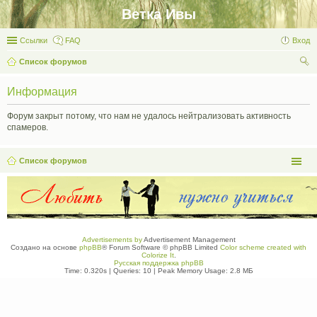
Ветка Ивы
Ссылки
FAQ
Вход
Список форумов
ои
Информация
ск
Форум закрыт потому, что нам не удалось нейтрализовать активность
спамеров.
Список форумов
Advertisements by
Advertisement Management
Создано на основе
phpBB
® Forum Software © phpBB Limited
Color scheme created with
Colorize It
.
Русская поддержка phpBB
Time: 0.320s
|
Queries: 10
| Peak Memory Usage: 2.8 МБ