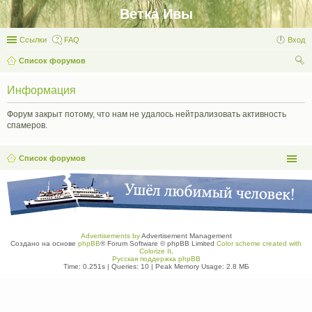
Ветка Ивы
Ссылки
FAQ
Вход
Список форумов
ои
Информация
ск
Форум закрыт потому, что нам не удалось нейтрализовать активность
спамеров.
Список форумов
Advertisements by
Advertisement Management
Создано на основе
phpBB
® Forum Software © phpBB Limited
Color scheme created with
Colorize It
.
Русская поддержка phpBB
Time: 0.251s
|
Queries: 10
| Peak Memory Usage: 2.8 МБ