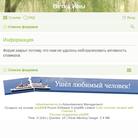
Ветка Ивы
Ссылки
FAQ
Вход
Список форумов
ои
Информация
ск
Форум закрыт потому, что нам не удалось нейтрализовать активность
спамеров.
Список форумов
Advertisements by
Advertisement Management
Создано на основе
phpBB
® Forum Software © phpBB Limited
Color scheme created with
Colorize It
.
Русская поддержка phpBB
Time: 0.116s
|
Queries: 10
| Peak Memory Usage: 2.8 МБ