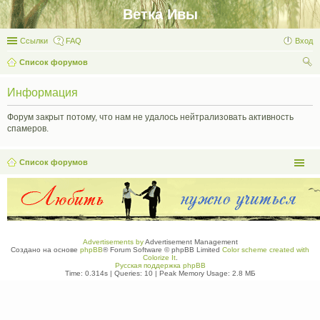
Ветка Ивы
Ссылки
FAQ
Вход
Список форумов
ои
Информация
ск
Форум закрыт потому, что нам не удалось нейтрализовать активность
спамеров.
Список форумов
Advertisements by
Advertisement Management
Создано на основе
phpBB
® Forum Software © phpBB Limited
Color scheme created with
Colorize It
.
Русская поддержка phpBB
Time: 0.314s
|
Queries: 10
| Peak Memory Usage: 2.8 МБ